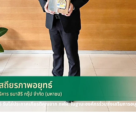
5 รับโล่ประกาศเกียรติคุณจาก กฟผ. ในฐานะองค์กรร่วมส่งเสริมการอนุร