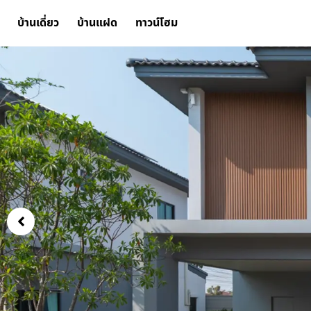
บ้านเดี่ยว
บ้านแฝด
ทาวน์โฮม