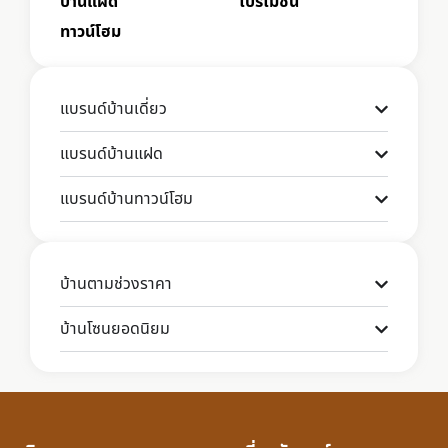
บ้านแฝด
โปรโมชั่น
ทาวน์โฮม
แบรนด์บ้านเดี่ยว
แบรนด์บ้านแฝด
แบรนด์บ้านทาวน์โฮม
บ้านตามช่วงราคา
บ้านโซนยอดนิยม