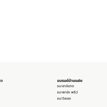
ยว
แบรนด์บ้านแฝด
ธนาฮาบิแทต
ธนาพาร์ค พรีเว่
ธนาวิลเลจ