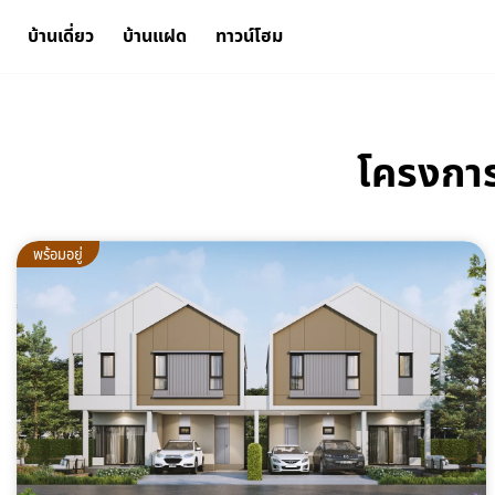
บ้านเดี่ยว
บ้านแฝด
ทาวน์โฮม
โครงการ
พร้อมอยู่