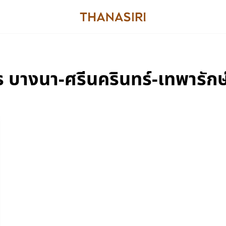
 บางนา-ศรีนครินทร์-เทพารักษ์-