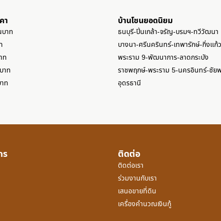
าคา
บ้านโซนยอดนิยม
านบาท
ธนบุรี-ปิ่นเกล้า-จรัญ-บรมฯ-ทวีวัฒนา
ท
บางนา-ศรีนครินทร์-เทพารักษ์-กิ่งแก้
บาท
พระราม 9-พัฒนาการ-ลาดกระบัง
นบาท
ราชพฤกษ์-พระราม 5-นครอินทร์-ชัย
บาท
อุดรธานี
์กร
ติดต่อ
ติดต่อเรา
ร่วมงานกับเรา
เสนอขายที่ดิน
เครื่องคำนวณเงินกู้