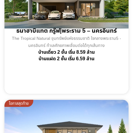
ธนาฮาบิแทต กรู๊ฟ|พระราม 5 – นครอินทร์
The Tropical Natural ขุมทรัพย์แห่งธรรมชาติ ใจกลางพระราม5 -
นครอินทร์ ทำเลศักยภาพเชื่อมต่อได้ทุกเส้นทาง
บ้านเดี่ยว 2 ชั้น เริ่ม 8.59 ล้าน
บ้านแฝด 2 ชั้น เริ่ม 6.59 ล้าน
พร้อมอยู่
โอกาสสุดท้าย