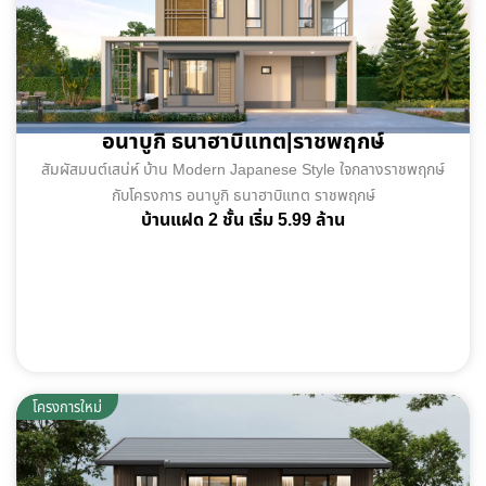
อนาบูกิ ธนาฮาบิแทต|ราชพฤกษ์
สัมผัสมนต์เสน่ห์ บ้าน Modern Japanese Style ใจกลางราชพฤกษ์
กับโครงการ อนาบูกิ ธนาฮาบิแทต ราชพฤกษ์
บ้านแฝด 2 ชั้น เริ่ม 5.99 ล้าน
โครงการใหม่