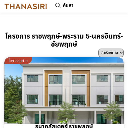
ค้นหา
โครงการ ราชพฤกษ์-พระราม 5-นครอินทร์-
ชัยพฤกษ์
โอกาสสุดท้าย
ธนาคลัสเตอร์|ราชพฤกษ์