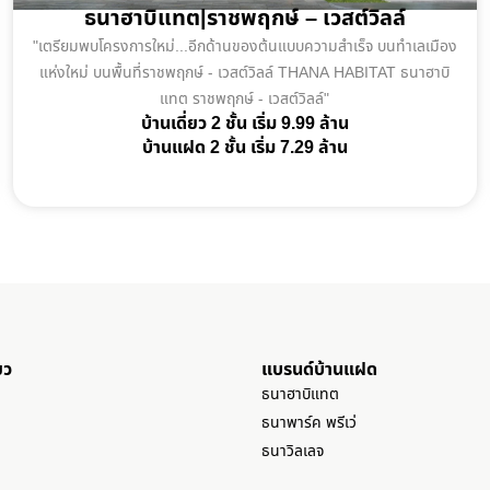
ธนาฮาบิแทต|ราชพฤกษ์ – เวสต์วิลล์
"เตรียมพบโครงการใหม่...อีกด้านของต้นแบบความสำเร็จ บนทำเลเมือง
แห่งใหม่ บนพื้นที่ราชพฤกษ์ - เวสต์วิลล์ THANA HABITAT ธนาฮาบิ
แทต ราชพฤกษ์ - เวสต์วิลล์"
บ้านเดี่ยว 2 ชั้น เริ่ม 9.99 ล้าน
บ้านแฝด 2 ชั้น เริ่ม 7.29 ล้าน
ยว
แบรนด์บ้านแฝด
ธนาฮาบิแทต
ธนาพาร์ค พรีเว่
ธนาวิลเลจ