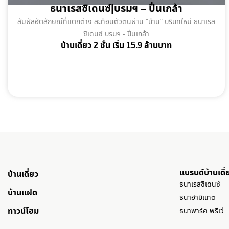
ธนาเรสซิเดนซ์|บรมฯ – ปิ่นเกล้า
สัมผัสอัตลักษณ์ที่แตกต่าง สะท้อนตัวตนผ่าน "บ้าน" บริบทใหม่ ธนาเรส
ซิเดนซ์ บรมฯ - ปิ่นเกล้า
บ้านเดี่ยว 2 ชั้น เริ่ม 15.9 ล้านบาท
แบรนด์บ้านเดี่
บ้านเดี่ยว
ธนาเรสซิเดนซ์
บ้านแฝด
ธนาฮาบิแทต
ทาวน์โฮม
ธนาพาร์ค พรีเว่