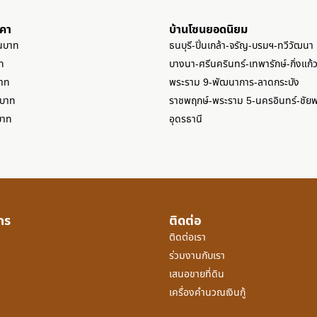
าคา
บ้านโซนยอดนิยม
านบาท
ธนบุรี-ปิ่นเกล้า-จรัญ-บรมฯ-ทวีวัฒนา
ท
บางนา-ศรีนครินทร์-เทพารักษ์-กิ่งแก้
บาท
พระราม 9-พัฒนาการ-ลาดกระบัง
นบาท
ราชพฤกษ์-พระราม 5-นครอินทร์-ชัย
บาท
อุดรธานี
์กร
ติดต่อ
ติดต่อเรา
ร่วมงานกับเรา
เสนอขายที่ดิน
เครื่องคำนวณเงินกู้