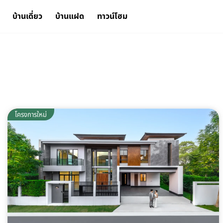
บ้านเดี่ยว
บ้านแฝด
ทาวน์โฮม
พร้อมอยู่
โครงการใหม่