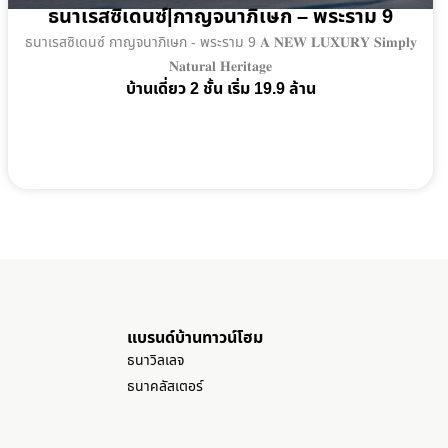
ธนาเรสซิเดนซ์|กาญจนาภิเษก – พระราม 9
ธนาเรสซิเดนซ์ กาญจนาภิเษก - พระราม 9 𝐀 𝐍𝐄𝐖 𝐋𝐔𝐗𝐔𝐑𝐘 𝐒𝐢𝐦𝐩𝐥𝐲
𝐍𝐚𝐭𝐮𝐫𝐚𝐥 𝐇𝐞𝐫𝐢𝐭𝐚𝐠𝐞
บ้านเดี่ยว 2 ชั้น เริ่ม 19.9 ล้าน
แบรนด์บ้านทาวน์โฮม
ธนาวิลเลจ
ธนาคลัสเตอร์