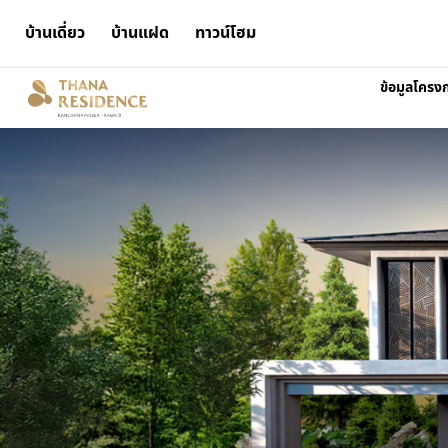
บ้านเดี่ยว
บ้านแฝด
ทาวน์โฮม
ข้อมูลโครง