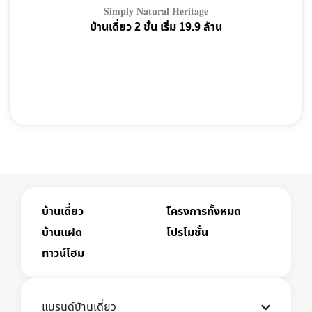
𝐒𝐢𝐦𝐩𝐥𝐲 𝐍𝐚𝐭𝐮𝐫𝐚𝐥 𝐇𝐞𝐫𝐢𝐭𝐚𝐠𝐞
บ้านเดี่ยว 2 ชั้น เริ่ม 19.9 ล้าน
บ้านเดี่ยว
โครงการทั้งหมด
บ้านแฝด
โปรโมชั่น
ทาวน์โฮม
แบรนด์บ้านเดี่ยว