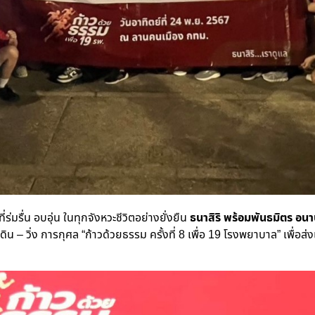
่ร่มรื่น อบอุ่น ในทุกจังหวะชีวิตอย่างยั่งยืน
ธนาสิริ พร้อมพันธมิตร อนา
ิน – วิ่ง การกุศล “ก้าวด้วยธรรม ครั้งที่ 8 เพื่อ 19 โรงพยาบาล” เพื่อส่ง