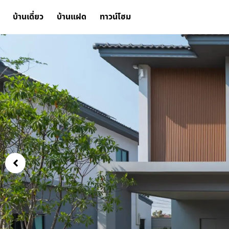
บ้านเดี่ยว
บ้านแฝด
ทาวน์โฮม