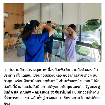
ภายในงานมีการตรวจสุขภาพเบื้องต้นเพื่อวัดความตึงตัวของเส้น
ประสาท ตั้งแต่แขน ไปจนถึงบริเวณหลัง กับอาการล้าๆ ร้าวๆ บน
ตัวคุณ พร้อมฝึกท่ายืดเหยียดง่ายๆ ให้ท่านเจ้าของบ้าน กลับไปฝึก
ต่อกันที่บ้าน โดยวันนั้นมีโอกาสได้พูดคุยกับ
คุณแบงก์ – รัฐเศรษฐ
ขันศึก และคุณกิ๊ฟ – กมลเนตร วงศ์ปราโมทย์
หนุ่มสาววัยทำงาน
ที่รักการดูแลสุขภาพกันทั้งคู่ ควงแขนมาเช็คร่างกาย โดยเล่าให้เรา
ฟังว่า