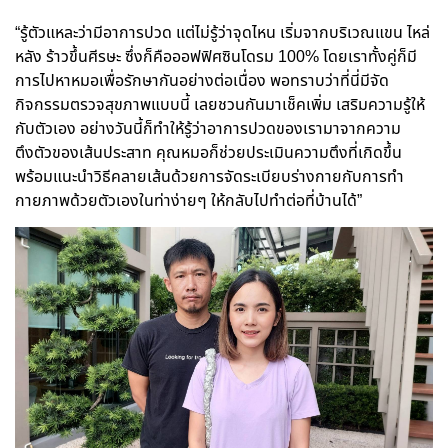
“รู้ตัวแหละว่ามีอาการปวด แต่ไม่รู้ว่าจุดไหน เริ่มจากบริเวณแขน ไหล่
หลัง ร้าวขึ้นศีรษะ ซึ่งก็คือออฟฟิศซินโดรม
100% โดยเราทั้งคู่ก็มี
การไปหาหมอเพื่อรักษากันอย่างต่อเนื่อง พอทราบว่าที่นี่มีจัด
กิจกรรมตรวจสุขภาพแบบนี้ เลยชวนกันมาเช็คเพิ่ม เสริมความรู้ให้
กับตัวเอง อย่างวันนี้ก็ทำให้รู้ว่าอาการปวดของเรามาจากความ
ตึงตัวของเส้นประสาท คุณหมอก็ช่วยประเมินความตึงที่เกิดขึ้น
พร้อมแนะนำวิธีคลายเส้นด้วยการจัดระเบียบร่างกายกับการทำ
กายภาพด้วยตัวเองในท่าง่ายๆ ให้กลับไปทำต่อที่บ้านได้”