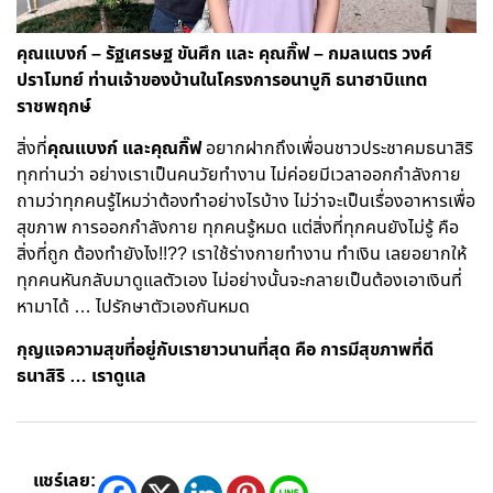
คุณแบงก์ – รัฐเศรษฐ ขันศึก และ คุณกิ๊ฟ – กมลเนตร วงศ์
ปราโมทย์ ท่านเจ้าของบ้านใน
โครงการอนาบูกิ ธนาฮาบิแทต
ราชพฤกษ์
สิ่งที่
คุณแบงก์ และคุณกิ๊ฟ
อยากฝากถึงเพื่อนชาวประชาคมธนาสิริ
ทุกท่านว่า อย่างเราเป็นคนวัยทำงาน ไม่ค่อยมีเวลาออกกำลังกาย
ถามว่าทุกคนรู้ไหมว่าต้องทำอย่างไรบ้าง ไม่ว่าจะเป็นเรื่องอาหารเพื่อ
สุขภาพ การออกกำลังกาย ทุกคนรู้หมด แต่สิ่งที่ทุกคนยังไม่รู้ คือ
สิ่งที่ถูก ต้องทำยังไง
!!?? เราใช้ร่างกายทำงาน ทำเงิน เลยอยากให้
ทุกคนหันกลับมาดูแลตัวเอง ไม่อย่างนั้นจะกลายเป็นต้องเอาเงินที่
หามาได้ … ไปรักษาตัวเองกันหมด
กุญแจความสุขที่อยู่กับเรายาวนานที่สุด คือ การมีสุขภาพที่ดี
ธนาสิริ … เราดูแล
แชร์เลย: