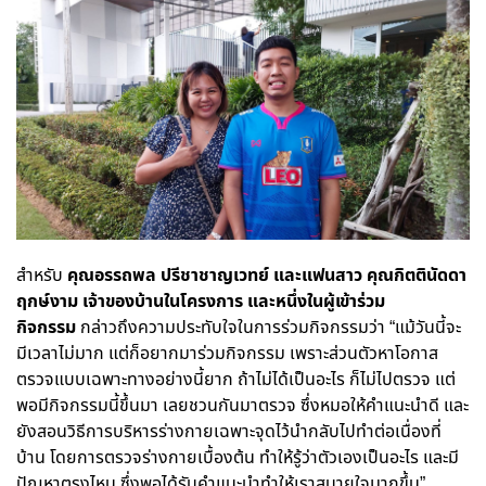
สำหรับ
คุณอรรถพล ปรีชาชาญเวทย์ และแฟนสาว คุณกิตตินัดดา
ฤกษ์งาม
เจ้าของบ้านในโครงการ และหนึ่งในผู้เข้าร่วม
กิจกรรม
กล่าวถึงความประทับใจในการร่วมกิจกรรมว่า “แม้วันนี้จะ
มีเวลาไม่มาก แต่ก็อยากมาร่วมกิจกรรม เพราะส่วนตัวหาโอกาส
ตรวจแบบเฉพาะทางอย่างนี้ยาก ถ้าไม่ได้เป็นอะไร ก็ไม่ไปตรวจ แต่
พอมีกิจกรรมนี้ขึ้นมา เลยชวนกันมาตรวจ ซึ่งหมอให้คำแนะนำดี และ
ยังสอนวิธีการบริหารร่างกายเฉพาะจุดไว้นำกลับไปทำต่อเนื่องที่
บ้าน โดยการตรวจร่างกายเบื้องต้น ทำให้รู้ว่าตัวเองเป็นอะไร และมี
ปัญหาตรงไหน ซึ่งพอได้รับคำแนะนำทำให้เราสบายใจมากขึ้น”