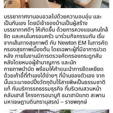
บรรยากาศงานอบอวลไปด้วยความอบอุ่น และ
เป็นกันเอง โดยมีเจ้าของบ้านเป็นผู้สร้าง
บรรยากาศดีๆ ให้เกิดขึ้น ด้วยการ
ควงแขนคนใกล้
ชิด และคนในครอบครัว มาร่วมกิจกรรมกัน เริ่ม
จากเส้นทางสุขภาพดี กับ
Newton EM ในการคัด
กรองสุขภาพเบื้องต้น
โดยเฉพาะผู้ที่มีอาการปวด
หลัง ภายในงานมีการตรวจคัดกรองกระดูกสัน
หลังโดยหมอผู้ชำนาญการ และนัก
กายภาพบำบัด พร้อมให้คำแนะนำการยืดเหยียด
ด้วยเก้าอี้ที่ทำเองได้ง่ายๆ ที่บ้านของตัวเอง จาก
นั้นแวะมาชอปปิ้งวัตถุดิบไร้สารพิษเป็นธรรมชาติ
แท้ กับบริการรถธรรมธุรกิจ ที่บริเวณสวนหน้า
คลับเฮาส์ โครงการอนาบูกิ ธนาฮาบิแทต สะพาน
มหาเจษฎาบดินทรานุสรณ์ – ราชพฤกษ์