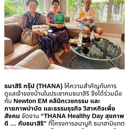
ธนาสิริ กรุ๊ป (
THANA)
ให้ความสำคัญกับการ
ดูแลเจ้าของบ้านในประชาคมธนาสิริ จึงได้ร่วมมือ
กับ
Newton EM คลินิกเวชกรรม
และ
กายภาพบำบัด และธรรมธุรกิจ วิสาหกิจเพื่อ
สังคม
จัดงาน
“
THANA Healthy Day สุขภาพ
ดี … กับธนาสิริ”
ที่โครงการอนาบูกิ ธนาฮาบิแทต