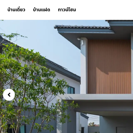
บ้านเดี่ยว
บ้านแฝด
ทาวน์โฮม