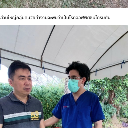
ส่วนใหญ่กลุ่มคนวัยทำงานจะพบว่าเป็นโรคออฟฟิศซินโดรมกัน