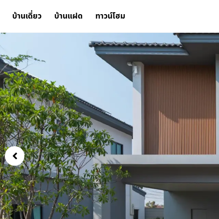
บ้านเดี่ยว
บ้านแฝด
ทาวน์โฮม