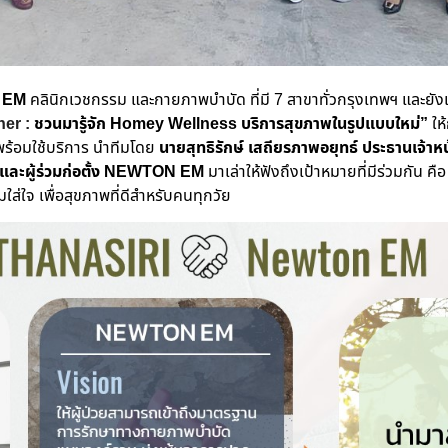
 EM
คลินิกเวชกรรม และกายภาพบำบัด
ที่มี
7 สาขาทั่วกรุงเทพฯ และยังเ
er :
ชวนมารู้จัก Homey Wellness
บริการ
สุขภาพ
ในรูปแบบใหม่”
ให
่ พร้อมใช้บริการ นำทีมโดย
นาย
สุทธิรักษ์ เสถียรภาพอยุทธ์
ประธานเจ้าหน้า
า และผู้ร่วมก่อตั้ง NEWTON EM
มาเล่าให้ฟังถึงเป้าหมายที่มีร่วมกัน
คือ
ใส่ใจ เพื่อสุขภาพที่ดีสำหรับคนทุกวัย