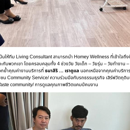
น้นให้
ทีม
Living Consultant
สามารถนำ
Homey Wellness ที่เข้าใจถึงป
กับพวกเขา โดยครอบคลุมทั้ง 4 ช่วงวัย วัยเด็ก – วัยรุ่น – วัยทำงาน 
ตอกย้ำคุณค่างานบริการที่
ธนาสิริ … เราดูแล
นอกเหนือจากคุณค่าบริการต่า
น Community Service/ ความร่วมมือกับรถธรรมธุรกิจ เสิร์ฟวัตถุดิบธร
 Waste community/ การดูแลคุณภาพชีวิตแคมป์คนงาน