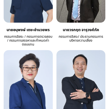
นายอนุพงษ์ เตชะอำนวยพร
นายวรกฤต จารุวงศ์ภัค
กรรมการอิสระ / กรรมการตรวจสอบ
กรรมการอิสระ/ ประธานกรรมการ
/ กรรมการสรรหาและกำหนดค่า
บริหารความเสี่ยง
ตอบแทน