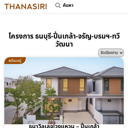
ค้นหา
โครงการ ธนบุรี-ปิ่นเกล้า-จรัญ-บรมฯ-ทวี
วัฒนา
พร้อมอยู่
ธนาวิลเลจ|วงแหวน – ปิ่นเกล้า