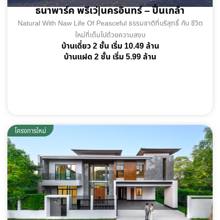
ธนาพาร์ค พรีเว่|นครอินทร์ – ปิ่นเกล้า
Natural With Naw Life Of Peasceful ธรรมชาติที่บริสุทธิ์ กับ ชีวิต
ใหม่ที่เต็มไปด้วยความสงบ
บ้านเดี่ยว 2 ชั้น เริ่ม 10.49 ล้าน
บ้านแฝด 2 ชั้น เริ่ม 5.99 ล้าน
พร้อมอยู่
โครงการใหม่