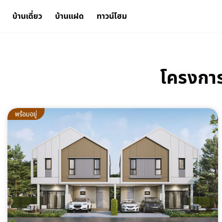
บ้านเดี่ยว
บ้านแฝด
ทาวน์โฮม
โครงการ
พร้อมอยู่