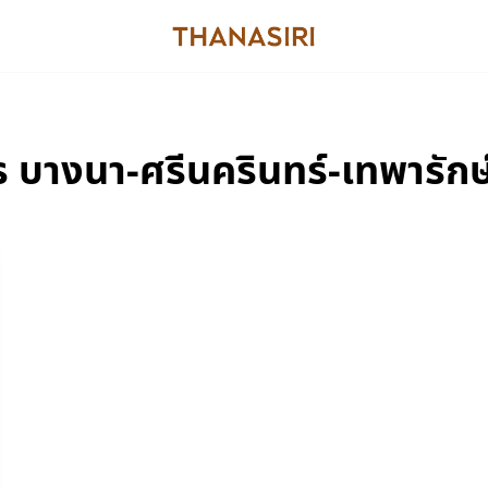
 บางนา-ศรีนครินทร์-เทพารักษ์-