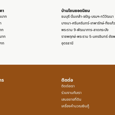
าคา
บ้านโซนยอดนิยม
านบาท
ธนบุรี-ปิ่นเกล้า-จรัญ-บรมฯ-ทวีวัฒนา
ท
บางนา-ศรีนครินทร์-เทพารักษ์-กิ่งแก้
บาท
พระราม 9-พัฒนาการ-ลาดกระบัง
นบาท
ราชพฤกษ์-พระราม 5-นครอินทร์-ชัย
บาท
อุดรธานี
์กร
ติดต่อ
ติดต่อเรา
ร่วมงานกับเรา
เสนอขายที่ดิน
เครื่องคำนวณเงินกู้