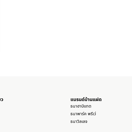
ยว
แบรนด์บ้านแฝด
ธนาฮาบิแทต
ธนาพาร์ค พรีเว่
ธนาวิลเลจ