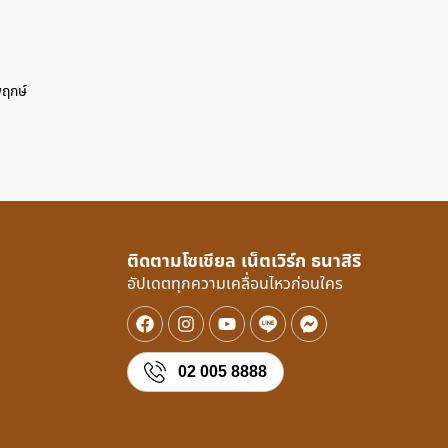
ว
พฤกษ์
ติดตามโซเชียล เน็ตเวิร์ก ธนาสิริ
อัปเดตทุกความเคลื่อนไหวก่อนใคร
02 005 8888