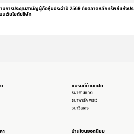
านการประชุมสามัญผู้ถือหุ้นประจำปี 2569 ต่อตลาดหลักทรัพย์แห่งป
บนเว็บไซต์บริษัท
ยว
แบรนด์บ้านแฝด
ธนาฮาบิแทต
ธนาพาร์ค พรีเว่
ธนาวิลเลจ
าคา
บ้านโซนยอดนิยม