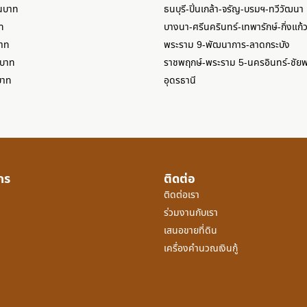
านบาท
ธนบุรี-ปิ่นเกล้า-จรัญ-บรมฯ-ทวีวัฒนา
ท
บางนา-ศรีนครินทร์-เทพารักษ์-กิ่งแก้
บาท
พระราม 9-พัฒนาการ-ลาดกระบัง
นบาท
ราชพฤกษ์-พระราม 5-นครอินทร์-ชัย
บาท
อุดรธานี
์กร
ติดต่อ
ติดต่อเรา
ร่วมงานกับเรา
เสนอขายที่ดิน
เครื่องคำนวณเงินกู้