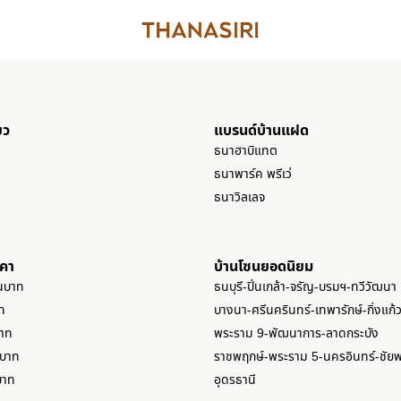
ยว
แบรนด์บ้านแฝด
ธนาฮาบิแทต
ธนาพาร์ค พรีเว่
ธนาวิลเลจ
าคา
บ้านโซนยอดนิยม
านบาท
ธนบุรี-ปิ่นเกล้า-จรัญ-บรมฯ-ทวีวัฒนา
ท
บางนา-ศรีนครินทร์-เทพารักษ์-กิ่งแก้
บาท
พระราม 9-พัฒนาการ-ลาดกระบัง
นบาท
ราชพฤกษ์-พระราม 5-นครอินทร์-ชัย
บาท
อุดรธานี