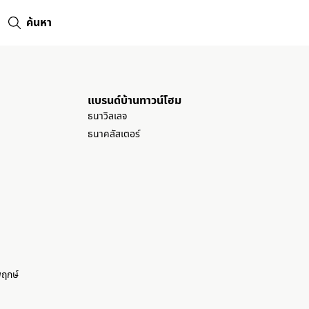
ค้นหา
แบรนด์บ้านทาวน์โฮม
ธนาวิลเลจ
ธนาคลัสเตอร์
ว
พฤกษ์