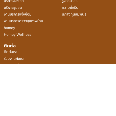
บริการของเรา
รู้จักธนาสิริ
บริหารชุมชน
ความยั่งยืน
งานบริการแจ้งซ่อม
นักลงทุนสัมพันธ์
งานบริการตรวจสุขภาพบ้าน
homey+
Homey Wellness
ติดต่อ
ติดต่อเรา
ร่วมงานกับเรา
เสนอขายที่ดิน
เครื่องคำนวณเงินกู้
ติดตามโซเชียล เน็ตเวิร์ก ธนาสิริ
อัปเดตทุกความเคลื่อนไหวก่อนใคร
02 005 8888