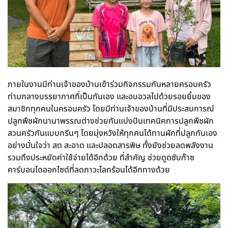
ภายในงานมีท่านเจ้าของบ้านเข้าร่วมกิจกรรมกันหลายครอบครัว
ท่ามกลางบรรยากาศที่เป็นกันเอง และอบอวลไปด้วยรอยยิ้มของ
สมาชิกทุกคนในครอบครัว โดยมีท่านเจ้าของบ้านที่มีประสบการณ์
ปลูกพืชผักนานาพรรณต่างช่วยกันแบ่งปันเทคนิคการปลูกพืชผัก
สวนครัวกันแบบกรีนๆ โดยมุ่งหวังให้ทุกคนได้ทานผักที่ปลูกกันเอง
อย่างมั่นใจว่า สด สะอาด และปลอดสารพิษ ทั้งยังช่วยลดพลังงาน
รวมถึงประหยัดค่าใช้จ่ายได้อีกด้วย ที่สำคัญ ช่วยดูดซับก๊าซ
คาร์บอนไดออกไซด์ที่ลดภาวะโลกร้อนได้อีกทางด้วย